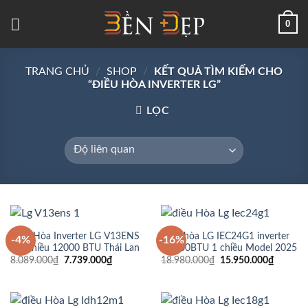
Skip
0
to
content
TRANG CHỦ
/
SHOP
/
KẾT QUẢ TÌM KIẾM CHO
“ĐIỀU HÒA INVERTER LG”
LỌC
Điều Hòa Inverter LG V13ENS
Điều hòa LG IEC24G1 inverter
-4%
-16%
– 1 chiều 12000 BTU Thái Lan
24.000BTU 1 chiều Model 2025
Giá
Giá
Giá
Giá
8.089.000
₫
7.739.000
₫
18.980.000
₫
15.950.000
₫
gốc
hiện
gốc
hiện
là:
tại
là:
tại
8.089.000₫.
là:
18.980.000₫.
là:
7.739.000₫.
15.950.