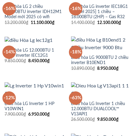
Điều hòa LG 2 chiều
Điều hòa LG inverter IEC18G1
-16%
-16%
12.000BTU inverter IDH12M1
[Model 2025] 1 chiều –
Model mới 2025 có wifi
18.000BTU (2HP) – Gas R32
Giá
Giá
Giá
Giá
13.200.000
₫
11.100.000
₫
14.400.000
₫
12.100.000
₫
gốc
hiện
gốc
hiện
là:
tại
là:
tại
13.200.000₫.
là:
14.400.000₫.
là:
11.100.000₫.
12.100.
Điều hòa LG 12.000BTU 1
-14%
-18%
chiều inverter IEC12G1
Điều hòa LG 9000BTU 2 chiều
Giá
Giá
9.850.000
₫
8.450.000
₫
inverter B10END1
gốc
hiện
Giá
Giá
10.890.000
₫
8.950.000
₫
là:
tại
gốc
hiện
9.850.000₫.
là:
là:
tại
8.450.000₫.
10.890.000₫.
là:
8.950.00
-12%
-63%
Điều hòa LG Inverter 1 HP
Điều hòa LG Inverter 1 chiều
V10WIN1
12.000BTU DUALCOOL™
V13API1
Giá
Giá
7.900.000
₫
6.950.000
₫
gốc
hiện
Giá
Giá
26.500.000
₫
9.850.000
₫
là:
tại
gốc
hiện
7.900.000₫.
là:
là:
tại
6.950.000₫.
26.500.000₫.
là:
9.850.00