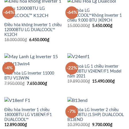
Điều hòa LG
-64%
-64%
DUALCOOL™Không Inverter 1
chiều 9.000 BTU |K09CH
Điều hòa không Inverter 1 chiều
Giá
Giá
15.000.000
₫
5.450.000
₫
gốc
hiện
12000BTU LG DUALCOOL™
là:
tại
K12CH
15.000.000₫.
là:
Giá
Giá
18.000.000
₫
6.450.000
₫
5.450.00
gốc
hiện
là:
tại
18.000.000₫.
là:
6.450.000₫.
Điều hoà LG 1 chiều inverter
-4%
-22%
24000BTU V24ENF/F1 Model
Điều hòa LG Inverter 11000
năm 2021
BTU V13WIN
Giá
Giá
19.890.000
₫
15.490.000
₫
Giá
Giá
7.950.000
₫
7.650.000
₫
gốc
hiện
gốc
hiện
là:
tại
là:
tại
19.890.000₫.
là:
7.950.000₫.
là:
15.490.
7.650.000₫.
Điều hòa Inverter 1 chiều
Điều hòa LG Inverter 2 chiều
-7%
18000BTU LG V18ENF/F1
12000BTU (1.5HP) DUALCOOL
DUALCOOL™
B13END
Giá
Giá
12.890.000
₫
10.390.000
₫
9.700.000
₫
gốc
hiện