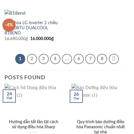
là:
tại
10.390.000₫.
là:
9.700.00
Điều hòa LG Inverter 2 chiều
-4%
18000BTU DUALCOOL
B18END
Giá
Giá
16.690.000
₫
16.000.000
₫
gốc
hiện
là:
tại
16.690.000₫.
là:
16.000.000₫.
1
2
3
4
…
6
7
8
POSTS FOUND
24
26
Th8
Th6
Hướng dẫn tất tần tật cách
Quy trình bảo dưỡng điều
sử dụng điều hòa Sharp
hòa Panasonic chuẩn nhất
tại nhà