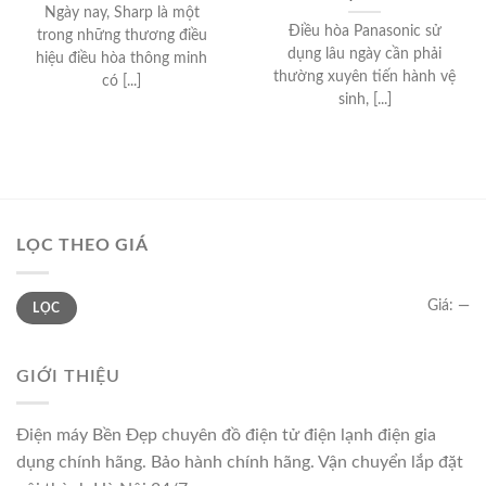
Ngày nay, Sharp là một
Điều hòa Panasonic sử
trong những thương điều
dụng lâu ngày cần phải
hiệu điều hòa thông minh
thường xuyên tiến hành vệ
có [...]
sinh, [...]
LỌC THEO GIÁ
Giá
Giá
Giá:
—
LỌC
thấp
cao
nhất
nhất
GIỚI THIỆU
Điện máy Bền Đẹp chuyên đồ điện tử điện lạnh điện gia
dụng chính hãng. Bảo hành chính hãng. Vận chuyển lắp đặt