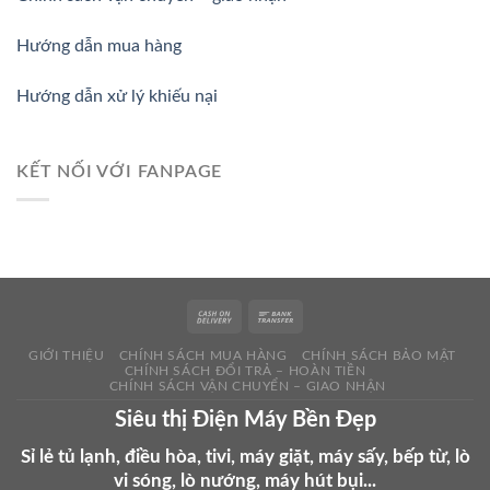
Hướng dẫn mua hàng
Hướng dẫn xử lý khiếu nại
KẾT NỐI VỚI FANPAGE
GIỚI THIỆU
CHÍNH SÁCH MUA HÀNG
CHÍNH SÁCH BẢO MẬT
CHÍNH SÁCH ĐỔI TRẢ – HOÀN TIỀN
CHÍNH SÁCH VẬN CHUYỂN – GIAO NHẬN
Siêu thị Điện Máy Bền Đẹp
Sỉ lẻ tủ lạnh, điều hòa, tivi, máy giặt, máy sấy, bếp từ, lò
vi sóng, lò nướng, máy hút bụi...