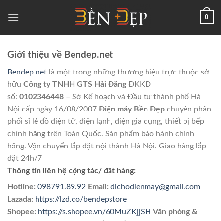
Skip
0
to
content
Giới thiệu về Bendep.net
Bendep.net
là một trong những thương hiệu trực thuộc sở
hữu
Công ty TNHH GTS Hải Đăng
ĐKKD
số:
0102346448
– Sở Kế hoạch và Đầu tư thành phố Hà
Nội cấp ngày 16/08/2007
Điện máy Bền Đẹp
chuyên phân
phối sỉ lẻ đồ điện tử, điện lạnh, điện gia dụng, thiết bị bếp
chính hãng trên Toàn Quốc. Sản phẩm bảo hành chính
hãng. Vận chuyển lắp đặt nội thành Hà Nội. Giao hàng lắp
đặt 24h/7
Thông tin liên hệ cộng tác/ đặt hàng:
Hotline:
098791.89.92
Email:
dichodienmay@gmail.com
Lazada:
https://lzd.co/bendepstore
Shopee:
https://s.shopee.vn/60MuZKjjSH
Văn phòng &