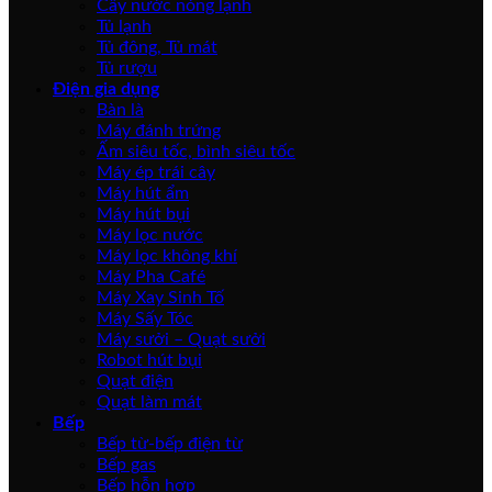
Cây nước nóng lạnh
Tủ lạnh
Tủ đông, Tủ mát
Tủ rượu
Điện gia dụng
Bàn là
Máy đánh trứng
Ấm siêu tốc, bình siêu tốc
Máy ép trái cây
Máy hút ẩm
Máy hút bụi
Máy lọc nước
Máy lọc không khí
Máy Pha Café
Máy Xay Sinh Tố
Máy Sấy Tóc
Máy sưởi – Quạt sưởi
Robot hút bụi
Quạt điện
Quạt làm mát
Bếp
Bếp từ-bếp điện từ
Bếp gas
Bếp hỗn hợp