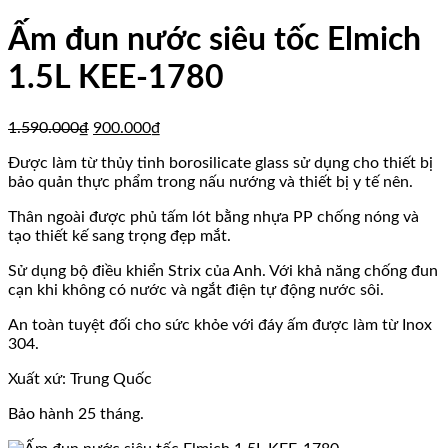
Ấm đun nước siêu tốc Elmich
1.5L KEE-1780
Giá
Giá
1.590.000
₫
900.000
₫
gốc
hiện
Được làm từ thủy tinh borosilicate glass sử dụng cho thiết bị
là:
tại
bảo quản thực phẩm trong nấu nướng và thiết bị y tế nên.
1.590.000₫.
là:
900.000₫.
Thân ngoài được phủ tấm lót bằng nhựa PP chống nóng và
tạo thiết kế sang trọng đẹp mắt.
Sử dụng bộ điều khiển Strix của Anh. Với khả năng chống đun
cạn khi không có nước và ngắt điện tự động nước sôi.
An toàn tuyệt đối cho sức khỏe với đáy ấm được làm từ Inox
304.
Xuất xứ: Trung Quốc
Bảo hành 25 tháng.