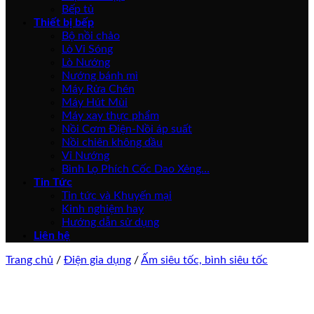
Bếp tủ
Thiết bị bếp
Bộ nồi chảo
Lò Vi Sóng
Lò Nướng
Nướng bánh mì
Máy Rửa Chén
Máy Hút Mùi
Máy xay thực phẩm
Nồi Cơm Điện-Nồi áp suất
Nồi chiên không dầu
Vỉ Nướng
Bình Lọ Phích Cốc Dao Xẻng…
Tin Tức
Tin tức và Khuyến mại
Kinh nghiệm hay
Hướng dẫn sử dụng
Liên hệ
Trang chủ
/
Điện gia dụng
/
Ấm siêu tốc, bình siêu tốc