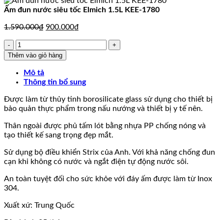
Ấm đun nước siêu tốc Elmich 1.5L KEE-1780
Giá
Giá
1.590.000
₫
900.000
₫
gốc
hiện
Ấm
là:
tại
đun
1.590.000₫.
là:
Thêm vào giỏ hàng
nước
900.000₫.
siêu
Mô tả
tốc
Thông tin bổ sung
Elmich
Được làm từ thủy tinh borosilicate glass sử dụng cho thiết bị
1.5L
bảo quản thực phẩm trong nấu nướng và thiết bị y tế nên.
KEE-
1780
Thân ngoài được phủ tấm lót bằng nhựa PP chống nóng và
số
tạo thiết kế sang trọng đẹp mắt.
lượng
Sử dụng bộ điều khiển Strix của Anh. Với khả năng chống đun
cạn khi không có nước và ngắt điện tự động nước sôi.
An toàn tuyệt đối cho sức khỏe với đáy ấm được làm từ Inox
304.
Xuất xứ: Trung Quốc