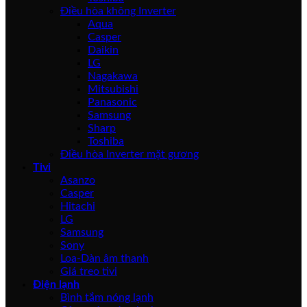
Điều hòa không Inverter
Aqua
Casper
Daikin
LG
Nagakawa
Mitsubishi
Panasonic
Samsung
Sharp
Toshiba
Điều hòa Inverter mặt gương
Tivi
Asanzo
Casper
Hitachi
LG
Samsung
Sony
Loa-Dàn âm thanh
Giá treo tivi
Điện lạnh
Bình tắm nóng lạnh