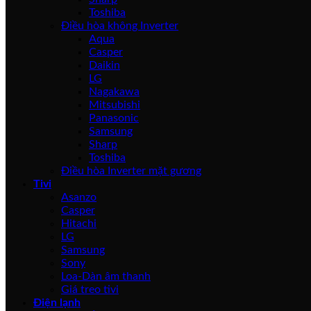
Toshiba
Điều hòa không Inverter
Aqua
Casper
Daikin
LG
Nagakawa
Mitsubishi
Panasonic
Samsung
Sharp
Toshiba
Điều hòa Inverter mặt gương
Tivi
Asanzo
Casper
Hitachi
LG
Samsung
Sony
Loa-Dàn âm thanh
Giá treo tivi
Điện lạnh