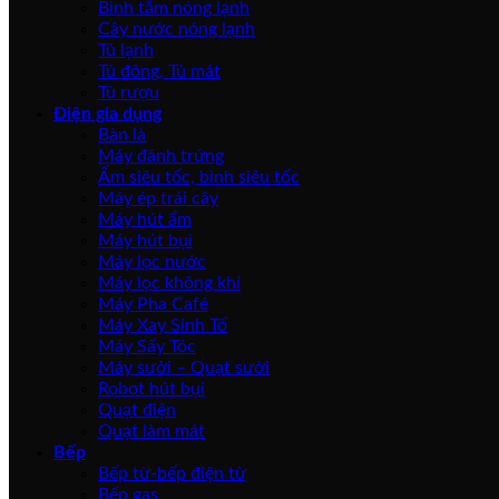
Bình tắm nóng lạnh
Cây nước nóng lạnh
Tủ lạnh
Tủ đông, Tủ mát
Tủ rượu
Điện gia dụng
Bàn là
Máy đánh trứng
Ấm siêu tốc, bình siêu tốc
Máy ép trái cây
Máy hút ẩm
Máy hút bụi
Máy lọc nước
Máy lọc không khí
Máy Pha Café
Máy Xay Sinh Tố
Máy Sấy Tóc
Máy sưởi – Quạt sưởi
Robot hút bụi
Quạt điện
Quạt làm mát
Bếp
Bếp từ-bếp điện từ
Bếp gas