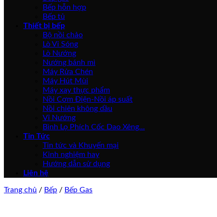
Bếp hỗn hợp
Bếp tủ
Thiết bị bếp
Bộ nồi chảo
Lò Vi Sóng
Lò Nướng
Nướng bánh mì
Máy Rửa Chén
Máy Hút Mùi
Máy xay thực phẩm
Nồi Cơm Điện-Nồi áp suất
Nồi chiên không dầu
Vỉ Nướng
Bình Lọ Phích Cốc Dao Xẻng…
Tin Tức
Tin tức và Khuyến mại
Kinh nghiệm hay
Hướng dẫn sử dụng
Liên hệ
Trang chủ
/
Bếp
/
Bếp Gas