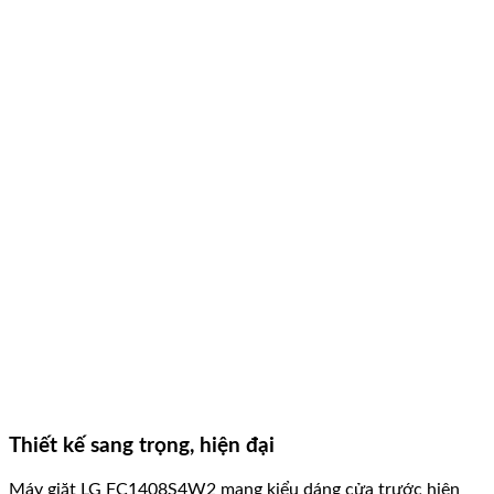
Thiết kế sang trọng, hiện đại
Máy giặt LG FC1408S4W2 mang kiểu dáng cửa trước hiện