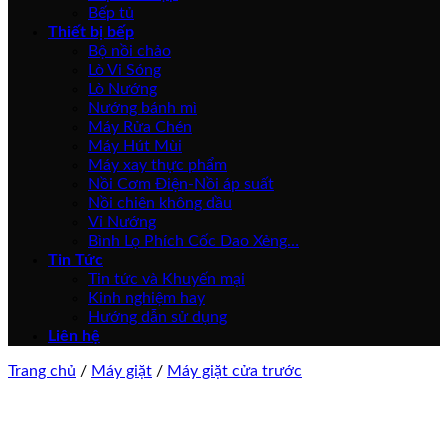
Bếp tủ
Thiết bị bếp
Bộ nồi chảo
Lò Vi Sóng
Lò Nướng
Nướng bánh mì
Máy Rửa Chén
Máy Hút Mùi
Máy xay thực phẩm
Nồi Cơm Điện-Nồi áp suất
Nồi chiên không dầu
Vỉ Nướng
Bình Lọ Phích Cốc Dao Xẻng…
Tin Tức
Tin tức và Khuyến mại
Kinh nghiệm hay
Hướng dẫn sử dụng
Liên hệ
Trang chủ
/
Máy giặt
/
Máy giặt cửa trước