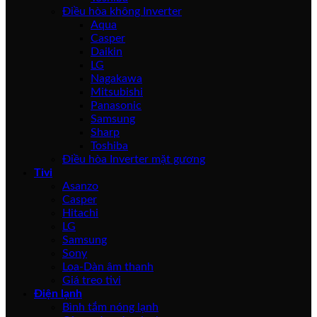
Điều hòa không Inverter
Aqua
Casper
Daikin
LG
Nagakawa
Mitsubishi
Panasonic
Samsung
Sharp
Toshiba
Điều hòa Inverter mặt gương
Tivi
Asanzo
Casper
Hitachi
LG
Samsung
Sony
Loa-Dàn âm thanh
Giá treo tivi
Điện lạnh
Bình tắm nóng lạnh