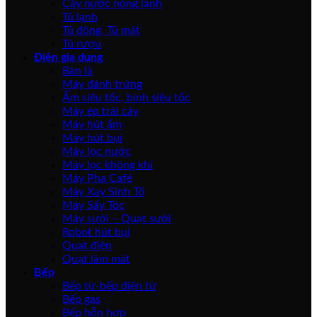
Cây nước nóng lạnh
Tủ lạnh
Tủ đông, Tủ mát
Tủ rượu
Điện gia dụng
Bàn là
Máy đánh trứng
Ấm siêu tốc, bình siêu tốc
Máy ép trái cây
Máy hút ẩm
Máy hút bụi
Máy lọc nước
Máy lọc không khí
Máy Pha Café
Máy Xay Sinh Tố
Máy Sấy Tóc
Máy sưởi – Quạt sưởi
Robot hút bụi
Quạt điện
Quạt làm mát
Bếp
Bếp từ-bếp điện từ
Bếp gas
Bếp hỗn hợp