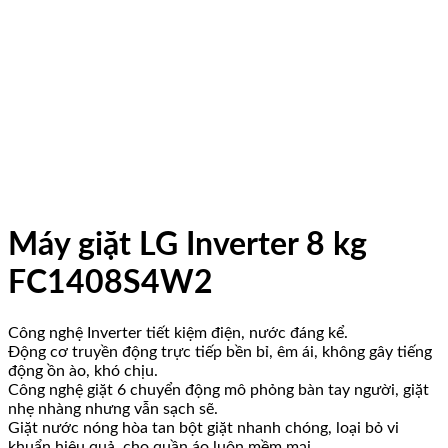
Máy giặt LG Inverter 8 kg
FC1408S4W2
Công nghệ Inverter tiết kiệm điện, nước đáng kể.
Động cơ truyền động trực tiếp bền bỉ, êm ái, không gây tiếng
động ồn ào, khó chịu.
Công nghệ giặt 6 chuyển động mô phỏng bàn tay người, giặt
nhẹ nhàng nhưng vẫn sạch sẽ.
Giặt nước nóng hòa tan bột giặt nhanh chóng, loại bỏ vi
khuẩn hiệu quả, cho quần áo luôn mềm mại.