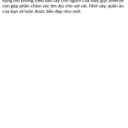
động mô phỏng theo bàn tay con người của máy giặt Inverter
còn góp phần chăm sóc êm dịu cho sợi vải. Nhờ vậy, quần áo
của bạn sẽ luôn được bền đẹp như mới.