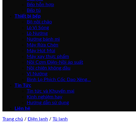
Bếp hỗn hợp
Bếp tủ
Thiết bị bếp
Bộ nồi chảo
Lò Vi Sóng
Lò Nướng
Nướng bánh mì
Máy Rửa Chén
Máy Hút Mùi
Máy xay thực phẩm
Nồi Cơm Điện-Nồi áp suất
Nồi chiên không dầu
Vỉ Nướng
Bình Lọ Phích Cốc Dao Xẻng…
Tin Tức
Tin tức và Khuyến mại
Kinh nghiệm hay
Hướng dẫn sử dụng
Liên hệ
Trang chủ
/
Điện lạnh
/
Tủ lạnh