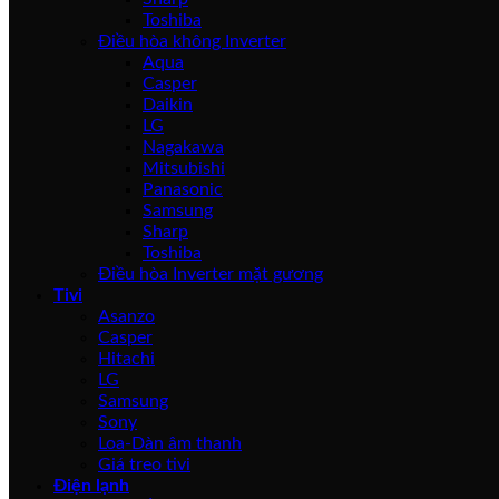
Toshiba
Điều hòa không Inverter
Aqua
Casper
Daikin
LG
Nagakawa
Mitsubishi
Panasonic
Samsung
Sharp
Toshiba
Điều hòa Inverter mặt gương
Tivi
Asanzo
Casper
Hitachi
LG
Samsung
Sony
Loa-Dàn âm thanh
Giá treo tivi
Điện lạnh