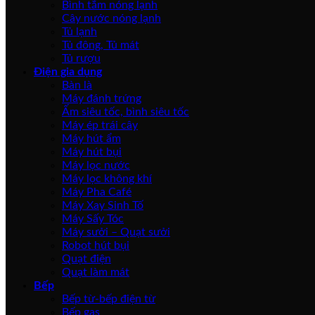
Bình tắm nóng lạnh
Cây nước nóng lạnh
Tủ lạnh
Tủ đông, Tủ mát
Tủ rượu
Điện gia dụng
Bàn là
Máy đánh trứng
Ấm siêu tốc, bình siêu tốc
Máy ép trái cây
Máy hút ẩm
Máy hút bụi
Máy lọc nước
Máy lọc không khí
Máy Pha Café
Máy Xay Sinh Tố
Máy Sấy Tóc
Máy sưởi – Quạt sưởi
Robot hút bụi
Quạt điện
Quạt làm mát
Bếp
Bếp từ-bếp điện từ
Bếp gas