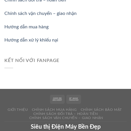
Chính sách đổi trả – hoàn tiền
Chính sách vận chuyển – giao nhận
Hướng dẫn mua hàng
Hướng dẫn xử lý khiếu nại
KẾT NỐI VỚI FANPAGE
GIỚI THIỆU
CHÍNH SÁCH MUA HÀNG
CHÍNH SÁCH BẢO MẬT
CHÍNH SÁCH ĐỔI TRẢ – HOÀN TIỀN
CHÍNH SÁCH VẬN CHUYỂN – GIAO NHẬN
Siêu thị Điện Máy Bền Đẹp