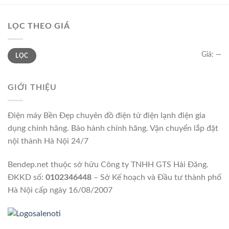
LỌC THEO GIÁ
Giá
Giá
Giá:
—
LỌC
thấp
cao
nhất
nhất
GIỚI THIỆU
Điện máy Bền Đẹp chuyên đồ điện tử điện lạnh điện gia
dụng chính hãng. Bảo hành chính hãng. Vận chuyển lắp đặt
nội thành Hà Nội 24/7
Bendep.net thuộc sở hữu Công ty TNHH GTS Hải Đăng.
ĐKKD số:
0102346448
– Sở Kế hoạch và Đầu tư thành phố
Hà Nội cấp ngày 16/08/2007