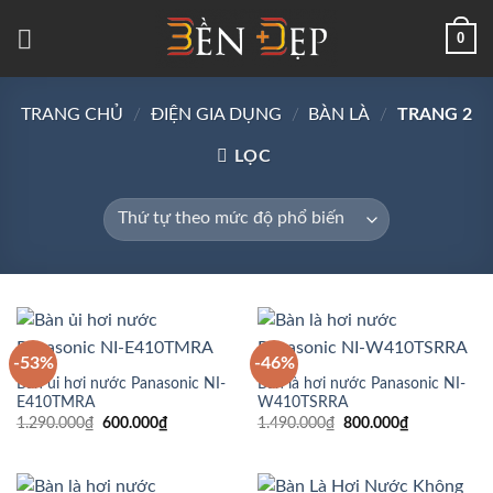
Skip
0
to
content
TRANG CHỦ
/
ĐIỆN GIA DỤNG
/
BÀN LÀ
/
TRANG 2
LỌC
-53%
-46%
Bàn ủi hơi nước Panasonic NI-
Bàn là hơi nước Panasonic NI-
E410TMRA
W410TSRRA
Giá
Giá
Giá
Giá
1.290.000
₫
600.000
₫
1.490.000
₫
800.000
₫
gốc
hiện
gốc
hiện
là:
tại
là:
tại
1.290.000₫.
là:
1.490.000₫.
là:
600.000₫.
800.000₫.