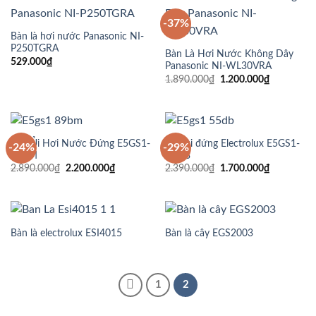
-37%
Bàn là hơi nước Panasonic NI-
P250TGRA
Bàn Là Hơi Nước Không Dây
529.000
₫
Panasonic NI-WL30VRA
Giá
Giá
1.890.000
₫
1.200.000
₫
gốc
hiện
là:
tại
1.890.000₫.
là:
1.200.000
Bàn Ủi Hơi Nước Đứng E5GS1-
Bàn ủi đứng Electrolux E5GS1-
-24%
-29%
89BM
55DB
Giá
Giá
Giá
Giá
2.890.000
₫
2.200.000
₫
2.390.000
₫
1.700.000
₫
gốc
hiện
gốc
hiện
là:
tại
là:
tại
2.890.000₫.
là:
2.390.000₫.
là:
2.200.000₫.
1.700.000
Bàn là electrolux ESI4015
Bàn là cây EGS2003
1
2