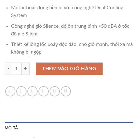
Motor hoạt động bền bỉ với công nghệ Dual Cooling
System
Công nghệ gió Silence, độ ồn trung bình <50 dBA ở tốc
độ gió Silent
Thiết kế lồng lốc xoáy độc đáo, cho gió mạnh, thổi xa mà
không bị ngộp
Quạt treo Tefal Turbo Silence Plus VH687690 số lượng
THÊM VÀO GIỎ HÀNG
MÔ TẢ