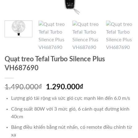
Quạt treo Tefal Turbo Silence Plus
VH687690
Giá
Giá
1.490.000
₫
1.290.000
₫
gốc
hiện
Lượng gió tải rộng và sức gió cực mạnh lên đến 6.0 m/s
là:
tại
1.490.000₫.
là:
Công suất 80W với 3 mức gió, 6 cánh quạt đường kính
1.290.000₫.
40cm
Bảng điều khiển bằng nút nhấn, có remote điều chỉnh từ
xa