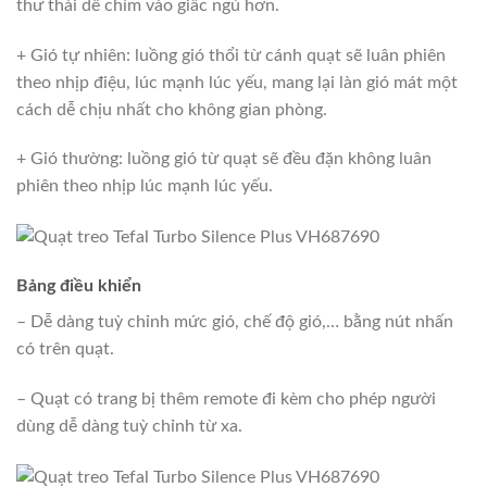
thư thái dễ chìm vào giấc ngủ hơn.
+ Gió tự nhiên: luồng gió thổi từ cánh quạt sẽ luân phiên
theo nhịp điệu, lúc mạnh lúc yếu, mang lại làn gió mát một
cách dễ chịu nhất cho không gian phòng.
+ Gió thường: luồng gió từ quạt sẽ đều đặn không luân
phiên theo nhịp lúc mạnh lúc yếu.
Bảng điều khiển
– Dễ dàng tuỳ chỉnh mức gió, chế độ gió,… bằng nút nhấn
có trên quạt.
– Quạt có trang bị thêm remote đi kèm cho phép người
dùng dễ dàng tuỳ chỉnh từ xa.