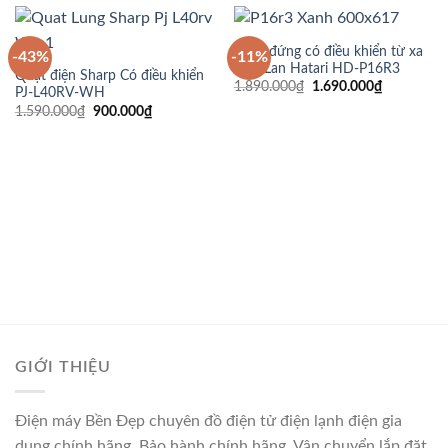
Quạt đứng có điều khiển từ xa
-43%
-11%
Thái Lan Hatari HD-P16R3
Quạt điện Sharp Có điều khiển
Giá
Giá
1.890.000
₫
1.690.000
₫
PJ-L40RV-WH
gốc
hiện
Giá
Giá
1.590.000
₫
900.000
₫
là:
tại
gốc
hiện
1.890.000₫.
là:
là:
tại
1.690.000
1.590.000₫.
là:
900.000₫.
GIỚI THIỆU
Điện máy Bền Đẹp chuyên đồ điện tử điện lạnh điện gia
dụng chính hãng. Bảo hành chính hãng. Vận chuyển lắp đặt