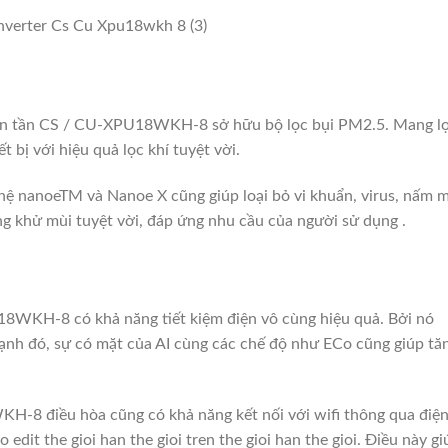
ến tần CS / CU-XPU18WKH-8 sở hữu bộ lọc bụi PM2.5.
Mang l
 bị với hiệu quả lọc khí tuyệt vời.
ệ nanoeTM và Nanoe X cũng giúp loại bỏ vi khuẩn, virus, nấm 
ng khử mùi tuyệt vời, đáp ứng nhu cầu của người sử dụng .
8WKH-8 có khả năng tiết kiệm điện vô cùng hiệu quả. Bởi nó
ạnh đó, sự có mặt của AI cùng các chế độ như ECo cũng giúp tă
-8 điều hòa cũng có khả năng kết nối với wifi thông qua điệ
 edit the gioi han the gioi tren the gioi han the gioi.
Điều này gi