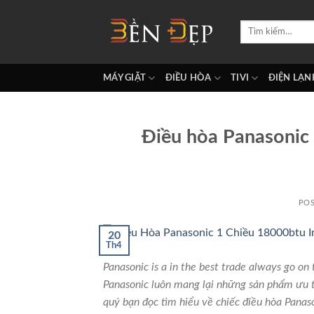
Skip
to
Tìm
kiếm:
content
MÁY GIẶT
ĐIỀU HÒA
TIVI
ĐIỆN LẠN
Điều hòa Panasonic
PO
20
Th4
Panasonic is a in the best trade always go on 
Panasonic luôn mang lại những sản phẩm ưu 
quý bạn đọc tìm hiểu về chiếc điều hòa Pa