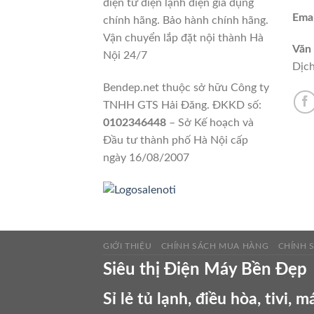
điện tử điện lạnh điện gia dụng
Emai
chính hãng. Bảo hành chính hãng.
Vận chuyển lắp đặt nội thành Hà
Văn
Nội 24/7
Dịch
Bendep.net thuộc sở hữu Công ty
TNHH GTS Hải Đăng. ĐKKD số:
0102346448
– Sở Kế hoạch và
Đầu tư thành phố Hà Nội cấp
ngày 16/08/2007
GIỚI THIỆU
CHÍNH SÁCH MUA HÀNG
CHÍNH 
Siêu thị Điện Máy Bền Đẹp
Sỉ lẻ tủ lạnh, điều hòa, tivi, 