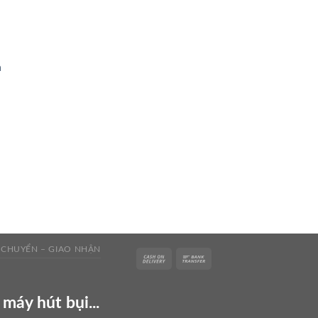
n
 CHUYỂN – GIAO NHẬN
 máy hút bụi...