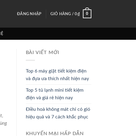
0
ĐĂNG NHẬP
GIỎ HÀNG /
0
₫
HỆ
BÀI VIẾT MỚI
Top 6 máy giặt tiết kiệm điện
và đựa ưa thích nhất hiện nay
Top 5 tủ lạnh mini tiết kiệm
điện và giá rẻ hiện nay
Điều hoà không mát chỉ có gió
t,
hiệu quả và 7 cách khắc phục
cùng
KHUYẾN MẠI HẤP DẪN