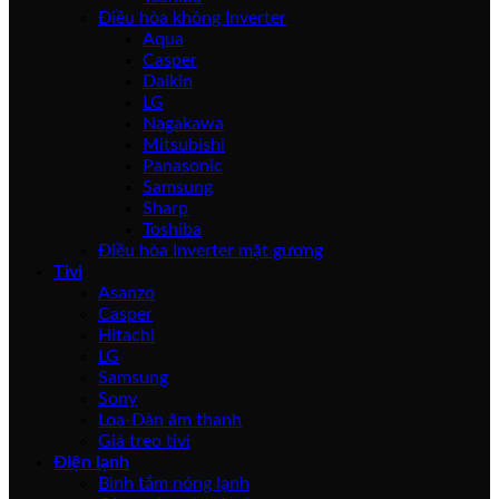
Điều hòa không Inverter
Aqua
Casper
Daikin
LG
Nagakawa
Mitsubishi
Panasonic
Samsung
Sharp
Toshiba
Điều hòa Inverter mặt gương
Tivi
Asanzo
Casper
Hitachi
LG
Samsung
Sony
Loa-Dàn âm thanh
Giá treo tivi
Điện lạnh
Bình tắm nóng lạnh