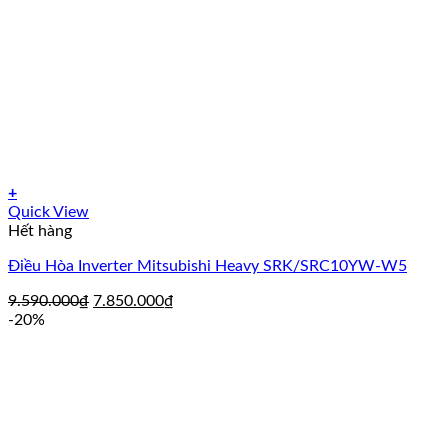
+
Quick View
Hết hàng
Điều Hòa Inverter Mitsubishi Heavy SRK/SRC10YW-W5
Giá
Giá
9.590.000
₫
7.850.000
₫
gốc
hiện
-20%
là:
tại
9.590.000₫.
là:
7.850.000₫.