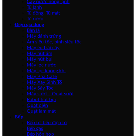
Cây nước nóng lạnh
Tủ lạnh
Tủ đông, Tủ mát
Tủ rượu
Điện gia dụng
Bàn là
Máy đánh trứng
Ấm siêu tốc, bình siêu tốc
Máy ép trái cây
Máy hút ẩm
Máy hút bụi
Máy lọc nước
Máy lọc không khí
Máy Pha Café
Máy Xay Sinh Tố
Máy Sấy Tóc
Máy sưởi – Quạt sưởi
Robot hút bụi
Quạt điện
Quạt làm mát
Bếp
Bếp từ-bếp điện từ
Bếp gas
Bếp hỗn hợp