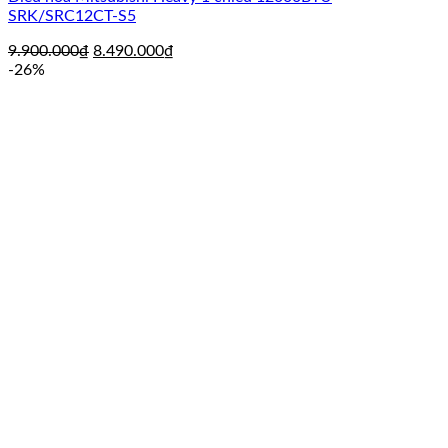
SRK/SRC12CT-S5
Giá
Giá
9.900.000
₫
8.490.000
₫
gốc
hiện
-26%
là:
tại
9.900.000₫.
là:
8.490.000₫.