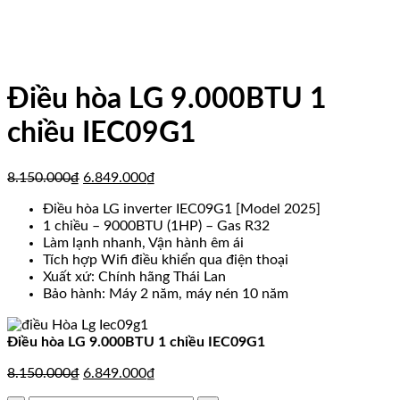
Điều hòa LG 9.000BTU 1
chiều IEC09G1
Giá
Giá
8.150.000
₫
6.849.000
₫
gốc
hiện
Điều hòa LG inverter IEC09G1 [Model 2025]
là:
tại
1 chiều – 9000BTU (1HP) – Gas R32
8.150.000₫.
là:
Làm lạnh nhanh, Vận hành êm ái
6.849.000₫.
Tích hợp Wifi điều khiển qua điện thoại
Xuất xứ: Chính hãng Thái Lan
Bảo hành: Máy 2 năm, máy nén 10 năm
Điều hòa LG 9.000BTU 1 chiều IEC09G1
Giá
Giá
8.150.000
₫
6.849.000
₫
gốc
hiện