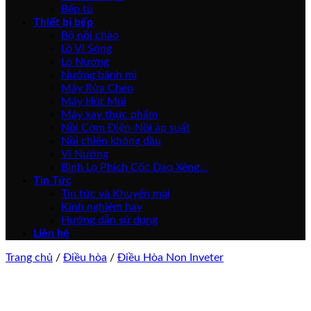
Bếp tủ
Thiết bị bếp
Bộ nồi chảo
Lò Vi Sóng
Lò Nướng
Nướng bánh mì
Máy Rửa Chén
Máy Hút Mùi
Máy xay thực phẩm
Nồi Cơm Điện-Nồi áp suất
Nồi chiên không dầu
Vỉ Nướng
Bình Lọ Phích Cốc Dao Xẻng…
Tin Tức
Tin tức và Khuyến mại
Kinh nghiệm hay
Hướng dẫn sử dụng
Liên hệ
Trang chủ
/
Điều hòa
/
Điều Hòa Non Inveter