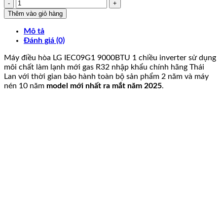
Điều
là:
tại
hòa
8.150.000₫.
là:
Thêm vào giỏ hàng
LG
6.849.000₫.
9.000BTU
Mô tả
1
Đánh giá (0)
chiều
Máy điều hòa LG IEC09G1 9000BTU 1 chiều inverter sử dụng
IEC09G1
môi chất làm lạnh mới gas R32 nhập khẩu chính hãng Thái
số
Lan với thời gian bảo hành toàn bộ sản phẩm 2 năm và máy
lượng
nén 10 năm
model mới nhất ra mắt năm 2025
.