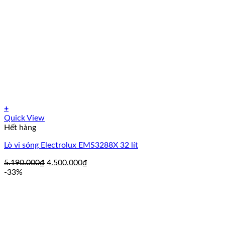
+
Quick View
Hết hàng
Lò vi sóng Electrolux EMS3288X 32 lít
Giá
Giá
5.190.000
₫
4.500.000
₫
gốc
hiện
-33%
là:
tại
5.190.000₫.
là:
4.500.000₫.