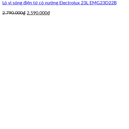
Lò vi sóng điện tử có nướng Electrolux 23L EMG23D22B
Giá
Giá
2.790.000
₫
2.590.000
₫
gốc
hiện
là:
tại
2.790.000₫.
là:
2.590.000₫.