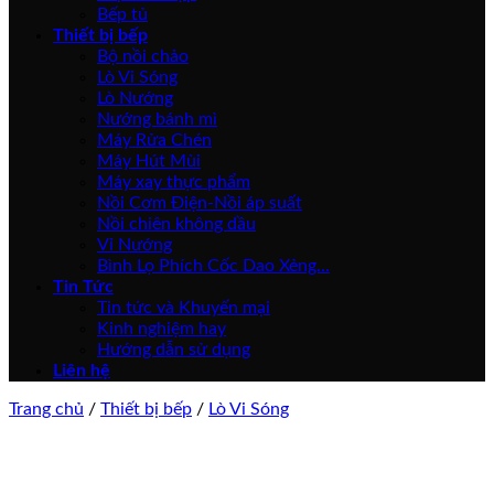
Bếp tủ
Thiết bị bếp
Bộ nồi chảo
Lò Vi Sóng
Lò Nướng
Nướng bánh mì
Máy Rửa Chén
Máy Hút Mùi
Máy xay thực phẩm
Nồi Cơm Điện-Nồi áp suất
Nồi chiên không dầu
Vỉ Nướng
Bình Lọ Phích Cốc Dao Xẻng…
Tin Tức
Tin tức và Khuyến mại
Kinh nghiệm hay
Hướng dẫn sử dụng
Liên hệ
Trang chủ
/
Thiết bị bếp
/
Lò Vi Sóng