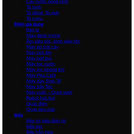
Cây nước nóng lạnh
Tủ lạnh
Tủ đông, Tủ mát
Tủ rượu
Điện gia dụng
Bàn là
Máy đánh trứng
Ấm siêu tốc, bình siêu tốc
Máy ép trái cây
Máy hút ẩm
Máy hút bụi
Máy lọc nước
Máy lọc không khí
Máy Pha Café
Máy Xay Sinh Tố
Máy Sấy Tóc
Máy sưởi – Quạt sưởi
Robot hút bụi
Quạt điện
Quạt làm mát
Bếp
Bếp từ-bếp điện từ
Bếp gas
Bếp hỗn hợp