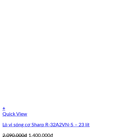
+
Quick View
Lò vi sóng cơ Sharp R-32A2VN-S – 23 lít
Giá
Giá
2.090.000
₫
1.400.000
₫