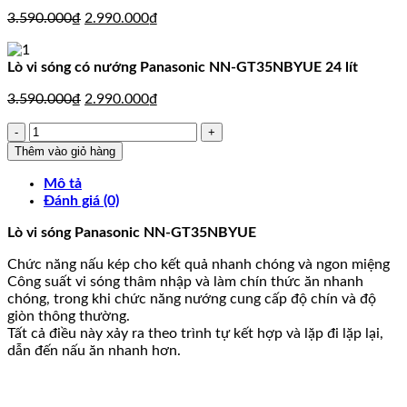
Giá
Giá
3.590.000
₫
2.990.000
₫
gốc
hiện
là:
tại
Lò vi sóng có nướng Panasonic NN-GT35NBYUE 24 lít
3.590.000₫.
là:
2.990.000₫.
Giá
Giá
3.590.000
₫
2.990.000
₫
gốc
hiện
Lò
là:
tại
vi
3.590.000₫.
là:
Thêm vào giỏ hàng
sóng
2.990.000₫.
có
Mô tả
nướng
Đánh giá (0)
Panasonic
Lò vi sóng Panasonic NN-GT35NBYUE
NN-
GT35NBYUE
Chức năng nấu kép cho kết quả nhanh chóng và ngon miệng
24
Công suất vi sóng thâm nhập và làm chín thức ăn nhanh
lít
chóng, trong khi chức năng nướng cung cấp độ chín và độ
số
giòn thông thường.
lượng
Tất cả điều này xảy ra theo trình tự kết hợp và lặp đi lặp lại,
dẫn đến nấu ăn nhanh hơn.