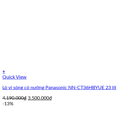
+
Quick View
Lò vi sóng có nướng Panasonic NN-CT36HBYUE 23 lít
Giá
Giá
4.190.000
₫
3.500.000
₫
gốc
hiện
-13%
là:
tại
4.190.000₫.
là:
3.500.000₫.