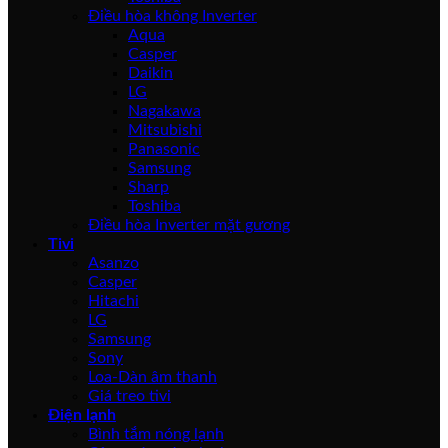
Điều hòa không Inverter
Aqua
Casper
Daikin
LG
Nagakawa
Mitsubishi
Panasonic
Samsung
Sharp
Toshiba
Điều hòa Inverter mặt gương
Tivi
Asanzo
Casper
Hitachi
LG
Samsung
Sony
Loa-Dàn âm thanh
Giá treo tivi
Điện lạnh
Bình tắm nóng lạnh