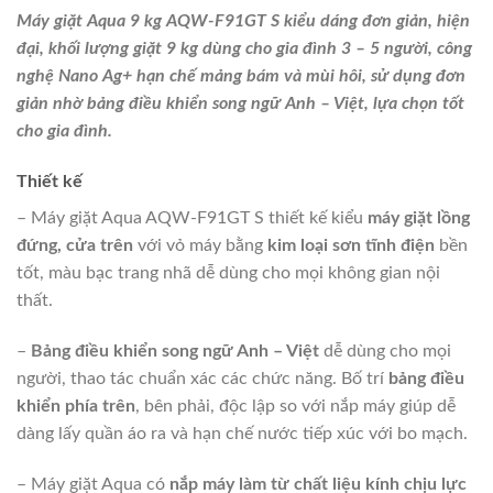
Máy giặt Aqua 9 kg AQW-F91GT S kiểu dáng đơn giản, hiện
đại, khối lượng giặt 9 kg dùng cho gia đình 3 – 5 người, công
nghệ Nano Ag+ hạn chế mảng bám và mùi hôi, sử dụng đơn
giản nhờ bảng điều khiển song ngữ Anh – Việt, lựa chọn tốt
cho gia đình.
Thiết kế
– Máy giặt Aqua AQW-F91GT S thiết kế kiểu
máy giặt lồng
đứng, cửa trên
với vỏ máy bằng
kim loại sơn tĩnh điện
bền
tốt, màu bạc trang nhã dễ dùng cho mọi không gian nội
thất.
–
Bảng điều khiển song ngữ Anh – Việt
dễ dùng cho mọi
người, thao tác chuẩn xác các chức năng. Bố trí
bảng điều
khiển phía trên
, bên phải, độc lập so với nắp máy giúp dễ
dàng lấy quần áo ra và hạn chế nước tiếp xúc với bo mạch.
– Máy giặt Aqua có
nắp máy làm từ chất liệu kính chịu lực