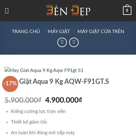
Skip
0
to
content
TRANG CHỦ
/
MÁY GIẶT
/
MÁY GIẶT CỬA TRÊN
Máy Giặt Aqua 9 Kg AQW-F91GT.S
-17%
Giá
Giá
5.900.000
₫
4.900.000
₫
gốc
hiện
Kiếng cường lực tràn viền
là:
tại
5.900.000₫.
là:
Thiết kế giảm tốc
4.900.000₫.
An toàn khi đóng mở nắp máy