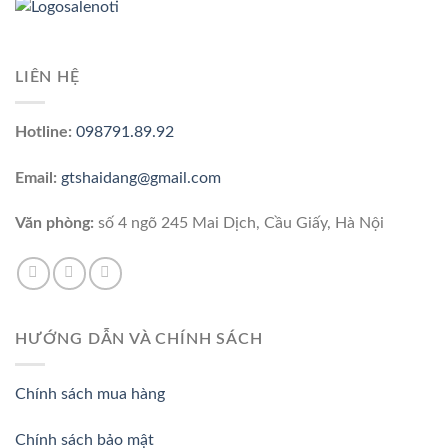
Sỉ lẻ tủ lạnh, điều hòa, tivi, máy giặt, máy sấy, bếp từ, lò
vi sóng, lò nướng, máy hút bụi...
chính hãng Electrolux, Panasonic, Sharp, LG, Sony, Daikin...