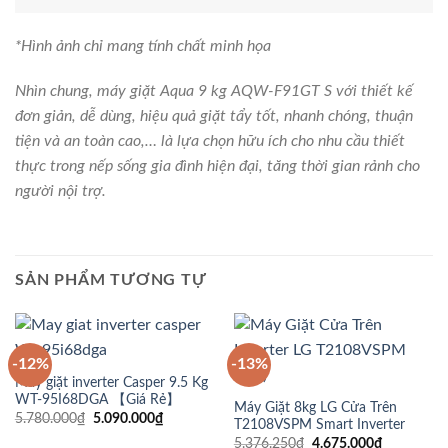
LIÊN HỆ
Hotline:
098791.89.92
Email:
gtshaidang@gmail.com
Văn phòng:
số 4 ngõ 245 Mai Dịch, Cầu Giấy, Hà Nội
HƯỚNG DẪN VÀ CHÍNH SÁCH
Chính sách mua hàng
Chính sách bảo mật