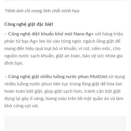
*Hình ảnh chỉ mang tính chất minh họa
Động cơ
– Sử dụng kiểu
động cơ truyền động gián tiếp
qua dây
curoa dễ dàng bảo dưỡng.
– Máy giặt Aqua đạt nhãn năng lượng
5 sao
với hiệu suất