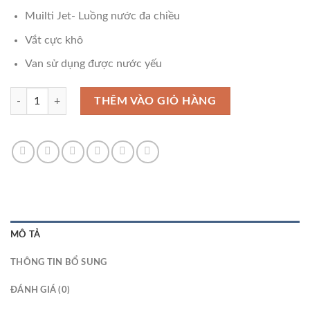
Muilti Jet- Luồng nước đa chiều
Vắt cực khô
Van sử dụng được nước yếu
Máy Giặt Aqua 9 Kg AQW-F91GT.S số lượng
THÊM VÀO GIỎ HÀNG
MÔ TẢ
THÔNG TIN BỔ SUNG
ĐÁNH GIÁ (0)