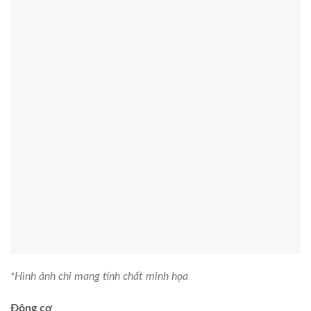
sử dụng điện là
10.9 Wh/kg
.
*Hình ảnh chỉ mang tính chất minh họa
Các tiện ích
–
Hẹn giờ giặt
: Hỗ trợ người dùng kiểm soát thời gian giặt
giũ, cài đặt theo nhu cầu và lịch trình sinh hoạt của gia