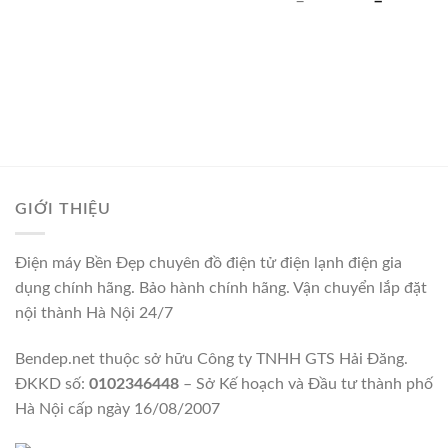
Chính sách đổi trả – hoàn tiền
Chính sách vận chuyển – giao nhận
Hướng dẫn mua hàng
Hướng dẫn xử lý khiếu nại
KẾT NỐI VỚI FANPAGE
GIỚI THIỆU
CHÍNH SÁCH MUA HÀNG
CHÍNH SÁCH BẢO MẬT
CHÍNH SÁCH ĐỔI TRẢ – HOÀN TIỀN
CHÍNH SÁCH VẬN CHUYỂN – GIAO NHẬN
Siêu thị Điện Máy Bền Đẹp