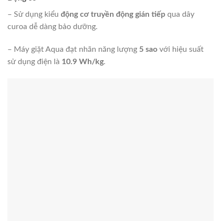
đình.
–
Khóa trẻ em
: Giúp vô hiệu hóa bảng điều khiển khi máy
đang hoạt động, tránh các va chạm vô tình gây thay đổi chế
độ giặt, đặc biệt là ở gia đình trẻ nhỏ hay táy máy.
–
Van sử dụng mực nước thấp
: Cho phép tiết kiệm nước
tốt hơn khi bạn giặt một lượng ít quần áo trong lồng giặt.