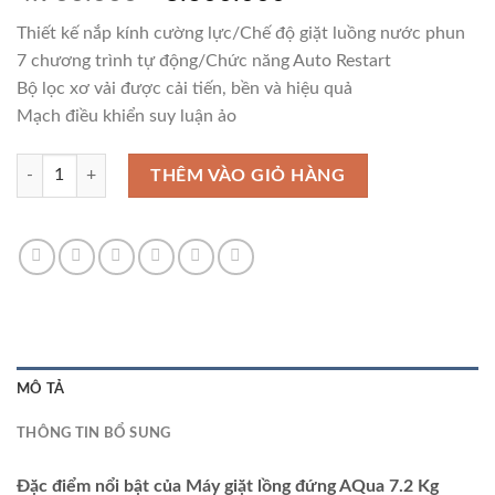
gốc
hiện
Thiết kế nắp kính cường lực/Chế độ giặt luồng nước phun
là:
tại
7 chương trình tự động/Chức năng Auto Restart
4.900.000₫.
là:
Bộ lọc xơ vải được cải tiến, bền và hiệu quả
3.600.000₫.
Mạch điều khiển suy luận ảo
Máy giặt lồng đứng AQua 7.2 Kg AQW-S72CT.H2 số lượng
THÊM VÀO GIỎ HÀNG
MÔ TẢ
THÔNG TIN BỔ SUNG
Đặc điểm nổi bật của Máy giặt lồng đứng AQua 7.2 Kg