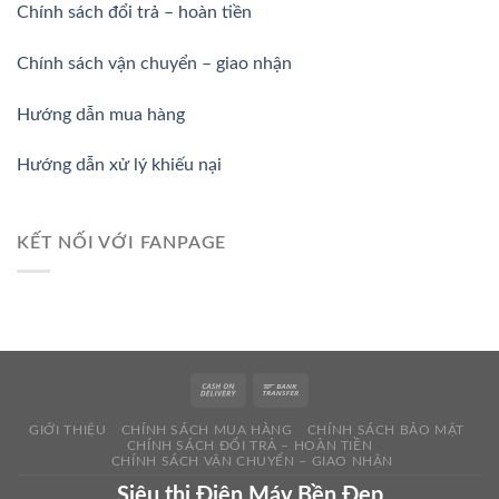
Chính sách đổi trả – hoàn tiền
Chính sách vận chuyển – giao nhận
Hướng dẫn mua hàng
Hướng dẫn xử lý khiếu nại
KẾT NỐI VỚI FANPAGE
GIỚI THIỆU
CHÍNH SÁCH MUA HÀNG
CHÍNH SÁCH BẢO MẬT
CHÍNH SÁCH ĐỔI TRẢ – HOÀN TIỀN
CHÍNH SÁCH VẬN CHUYỂN – GIAO NHẬN
Siêu thị Điện Máy Bền Đẹp