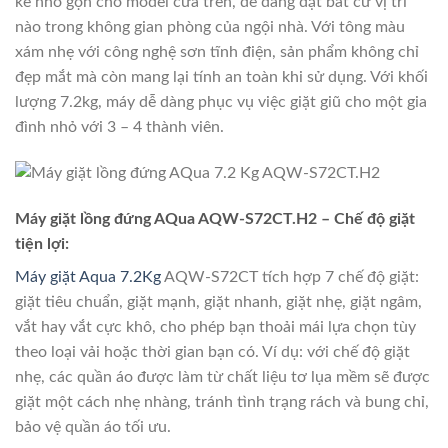
kế nhỏ gọn cho model cửa trên, dễ dàng đặt bất cứ vị trí
nào trong không gian phòng của ngội nhà. Với tông màu
xám nhẹ với công nghệ sơn tĩnh điện, sản phẩm không chỉ
đẹp mắt mà còn mang lại tính an toàn khi sử dụng. Với khối
lượng 7.2kg, máy dễ dàng phục vụ việc giặt giũ cho một gia
đình nhỏ với 3 – 4 thành viên.
Máy giặt lồng đứng AQua AQW-S72CT.H2 – Chế độ giặt
tiện lợi:
Máy giặt Aqua 7.2Kg
AQW-S72CT tích hợp 7 chế độ giặt:
giặt tiêu chuẩn, giặt mạnh, giặt nhanh, giặt nhẹ, giặt ngâm,
vắt hay vắt cực khô, cho phép bạn thoải mái lựa chọn tùy
theo loại vải hoặc thời gian bạn có. Ví dụ: với chế độ giặt
nhẹ, các quần áo được làm từ chất liệu tơ lụa mềm sẽ được
giặt một cách nhẹ nhàng, tránh tình trạng rách và bung chỉ,
bảo vệ quần áo tối ưu.