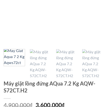
Máy giặt lồng đứng AQua 7.2 Kg AQW-
S72CT.H2
Giá
Giá
4.900.000
₫
3.600.000
₫