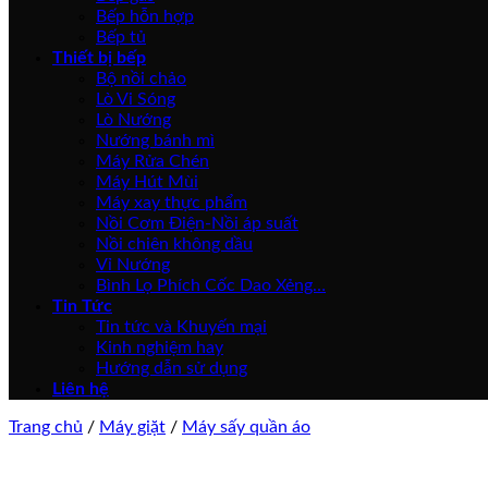
Bếp hỗn hợp
Bếp tủ
Thiết bị bếp
Bộ nồi chảo
Lò Vi Sóng
Lò Nướng
Nướng bánh mì
Máy Rửa Chén
Máy Hút Mùi
Máy xay thực phẩm
Nồi Cơm Điện-Nồi áp suất
Nồi chiên không dầu
Vỉ Nướng
Bình Lọ Phích Cốc Dao Xẻng…
Tin Tức
Tin tức và Khuyến mại
Kinh nghiệm hay
Hướng dẫn sử dụng
Liên hệ
Trang chủ
/
Máy giặt
/
Máy sấy quần áo