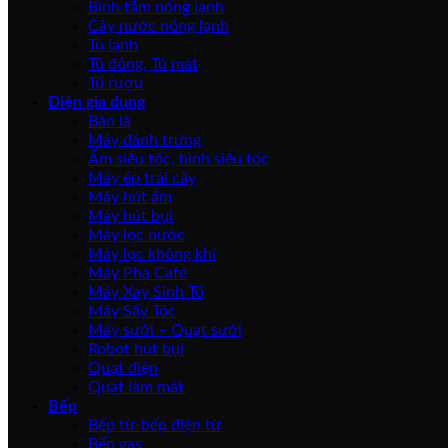
Bình tắm nóng lạnh
Cây nước nóng lạnh
Tủ lạnh
Tủ đông, Tủ mát
Tủ rượu
Điện gia dụng
Bàn là
Máy đánh trứng
Ấm siêu tốc, bình siêu tốc
Máy ép trái cây
Máy hút ẩm
Máy hút bụi
Máy lọc nước
Máy lọc không khí
Máy Pha Café
Máy Xay Sinh Tố
Máy Sấy Tóc
Máy sưởi – Quạt sưởi
Robot hút bụi
Quạt điện
Quạt làm mát
Bếp
Bếp từ-bếp điện từ
Bếp gas