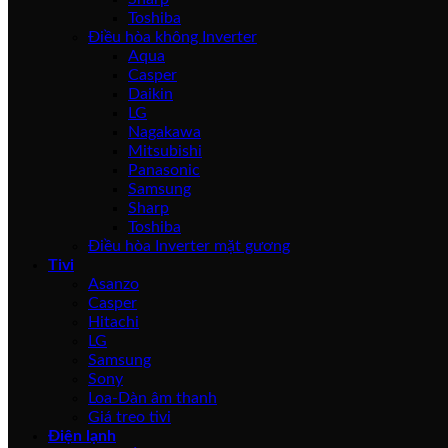
Toshiba
Điều hòa không Inverter
Aqua
Casper
Daikin
LG
Nagakawa
Mitsubishi
Panasonic
Samsung
Sharp
Toshiba
Điều hòa Inverter mặt gương
Tivi
Asanzo
Casper
Hitachi
LG
Samsung
Sony
Loa-Dàn âm thanh
Giá treo tivi
Điện lạnh