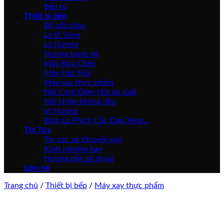
Bếp tủ
Thiết bị bếp
Bộ nồi chảo
Lò Vi Sóng
Lò Nướng
Nướng bánh mì
Máy Rửa Chén
Máy Hút Mùi
Máy xay thực phẩm
Nồi Cơm Điện-Nồi áp suất
Nồi chiên không dầu
Vỉ Nướng
Bình Lọ Phích Cốc Dao Xẻng…
Tin Tức
Tin tức và Khuyến mại
Kinh nghiệm hay
Hướng dẫn sử dụng
Liên hệ
Trang chủ
/
Thiết bị bếp
/
Máy xay thực phẩm