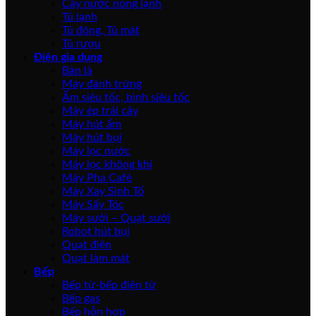
Cây nước nóng lạnh
Tủ lạnh
Tủ đông, Tủ mát
Tủ rượu
Điện gia dụng
Bàn là
Máy đánh trứng
Ấm siêu tốc, bình siêu tốc
Máy ép trái cây
Máy hút ẩm
Máy hút bụi
Máy lọc nước
Máy lọc không khí
Máy Pha Café
Máy Xay Sinh Tố
Máy Sấy Tóc
Máy sưởi – Quạt sưởi
Robot hút bụi
Quạt điện
Quạt làm mát
Bếp
Bếp từ-bếp điện từ
Bếp gas
Bếp hỗn hợp