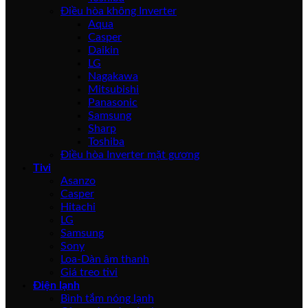
Điều hòa không Inverter
Aqua
Casper
Daikin
LG
Nagakawa
Mitsubishi
Panasonic
Samsung
Sharp
Toshiba
Điều hòa Inverter mặt gương
Tivi
Asanzo
Casper
Hitachi
LG
Samsung
Sony
Loa-Dàn âm thanh
Giá treo tivi
Điện lạnh
Bình tắm nóng lạnh