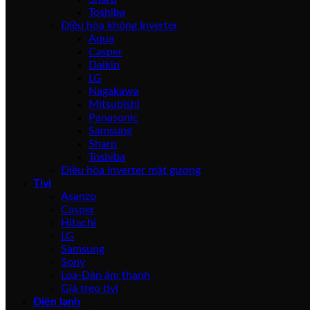
Toshiba
Điều hòa không Inverter
Aqua
Casper
Daikin
LG
Nagakawa
Mitsubishi
Panasonic
Samsung
Sharp
Toshiba
Điều hòa Inverter mặt gương
Tivi
Asanzo
Casper
Hitachi
LG
Samsung
Sony
Loa-Dàn âm thanh
Giá treo tivi
Điện lạnh