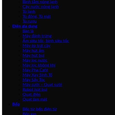
Bình tắm nóng lạnh
Cây nước nóng lạnh
Tủ lạnh
Tủ đông, Tủ mát
Tủ rượu
Điện gia dụng
Bàn là
Máy đánh trứng
Ấm siêu tốc, bình siêu tốc
Máy ép trái cây
Máy hút ẩm
Máy hút bụi
Máy lọc nước
Máy lọc không khí
Máy Pha Café
Máy Xay Sinh Tố
Máy Sấy Tóc
Máy sưởi – Quạt sưởi
Robot hút bụi
Quạt điện
Quạt làm mát
Bếp
Bếp từ-bếp điện từ
Bếp gas