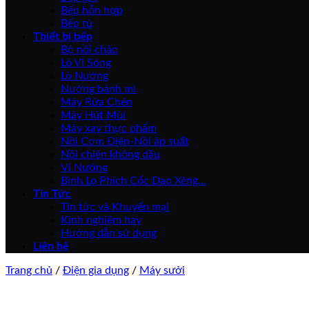
Bếp hỗn hợp
Bếp tủ
Thiết bị bếp
Bộ nồi chảo
Lò Vi Sóng
Lò Nướng
Nướng bánh mì
Máy Rửa Chén
Máy Hút Mùi
Máy xay thực phẩm
Nồi Cơm Điện-Nồi áp suất
Nồi chiên không dầu
Vỉ Nướng
Bình Lọ Phích Cốc Dao Xẻng…
Tin Tức
Tin tức và Khuyến mại
Kinh nghiệm hay
Hướng dẫn sử dụng
Liên hệ
Trang chủ
/
Điện gia dụng
/
Máy sưởi