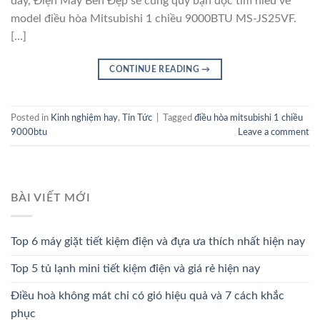
đây, Điện Máy Bền Đẹp sẽ cùng quý bạn đọc tìm hiểu về
model điều hòa Mitsubishi 1 chiều 9000BTU MS-JS25VF.
[…]
CONTINUE READING
→
Posted in
Kinh nghiệm hay
,
Tin Tức
|
Tagged
điều hòa mitsubishi 1 chiều
9000btu
Leave a comment
BÀI VIẾT MỚI
Top 6 máy giặt tiết kiệm điện và đựa ưa thích nhất hiện nay
Top 5 tủ lạnh mini tiết kiệm điện và giá rẻ hiện nay
Điều hoà không mát chỉ có gió hiệu quả và 7 cách khắc
phục