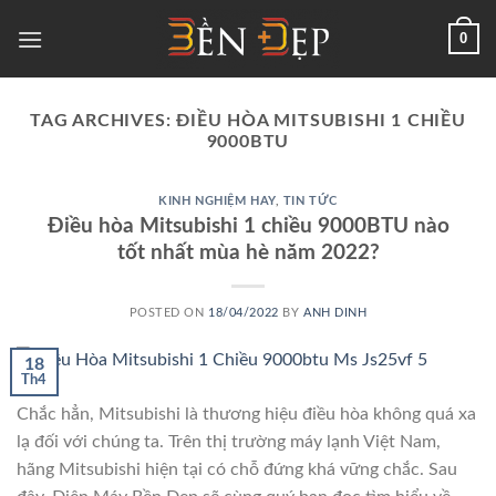
Skip
0
to
content
TAG ARCHIVES:
ĐIỀU HÒA MITSUBISHI 1 CHIỀU
9000BTU
KINH NGHIỆM HAY
,
TIN TỨC
Điều hòa Mitsubishi 1 chiều 9000BTU nào
tốt nhất mùa hè năm 2022?
POSTED ON
18/04/2022
BY
ANH DINH
18
Th4
Chắc hẳn, Mitsubishi là thương hiệu điều hòa không quá xa
lạ đối với chúng ta. Trên thị trường máy lạnh Việt Nam,
hãng Mitsubishi hiện tại có chỗ đứng khá vững chắc. Sau