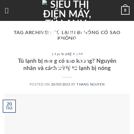
Skip
0
to
content
TAG ARCHIVES:
TỦ LẠNH BỊ NÓNG CÓ SAO
KHÔNG
KINH NGHIỆM HAY
Tủ lạnh bị nóng có sao không? Nguyên
nhân và cách xử lý tủ lạnh bị nóng
POSTED ON
20/03/2023
BY
THANG NGUYEN
20
Th3