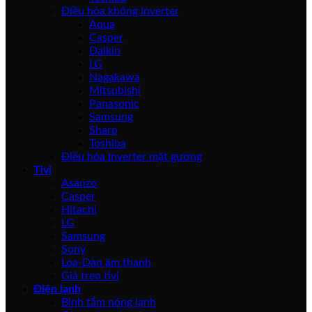
Điều hòa không Inverter
Aqua
Casper
Daikin
LG
Nagakawa
Mitsubishi
Panasonic
Samsung
Sharp
Toshiba
Điều hòa Inverter mặt gương
Tivi
Asanzo
Casper
Hitachi
LG
Samsung
Sony
Loa-Dàn âm thanh
Giá treo tivi
Điện lạnh
Bình tắm nóng lạnh