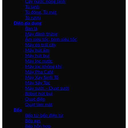
Cây nước nóng lạnh
Tủ lạnh
Tủ đông, Tủ mát
Tủ rượu
Điện gia dụng
Bàn là
Máy đánh trứng
Ấm siêu tốc, bình siêu tốc
Máy ép trái cây
Máy hút ẩm
Máy hút bụi
Máy lọc nước
Máy lọc không khí
Máy Pha Café
Máy Xay Sinh Tố
Máy Sấy Tóc
Máy sưởi – Quạt sưởi
Robot hút bụi
Quạt điện
Quạt làm mát
Bếp
Bếp từ-bếp điện từ
Bếp gas
Bếp hỗn hợp