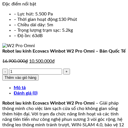
Đặc điểm nổi bật
là:
tại
16.900.000₫.
là:
–
Lực hút: 5.500 Pa
10.500.000₫.
–
Thời gian hoạt động:130 Phút
–
Chiều dài dây: 5m
–
Trọng lượng trạm sạc: 5.2kg
–
Độ ồn: 63dB
Robot lau kính Ecovacs Winbot W2 Pro Omni – Bản Quốc Tế
Giá
Giá
16.900.000
₫
10.500.000
₫
gốc
hiện
Robot
là:
tại
lau
16.900.000₫.
là:
Thêm vào giỏ hàng
kính
10.500.000₫.
Ecovacs
Mô tả
Winbot
Đánh giá (0)
W2
Robot lau kính Ecovacs Winbot W2 Pro Omni
– Giải pháp
Pro
thông minh cho việc làm sạch cửa sổ cho không gian sống
Omni
thêm hiện đại. Với trạm đa chức năng linh hoạt và các tính
–
năng tiên tiến như công nghệ phun sương 3 vòi góc rộng, hệ
Bản
thống leo thông minh tránh trượt, WIN-SLAM 4.0, bảo vệ 12
Quốc