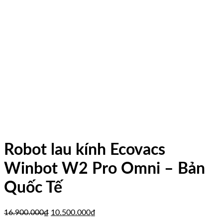
Robot lau kính Ecovacs
Winbot W2 Pro Omni – Bản
Quốc Tế
Giá
Giá
16.900.000
₫
10.500.000
₫
gốc
hiện