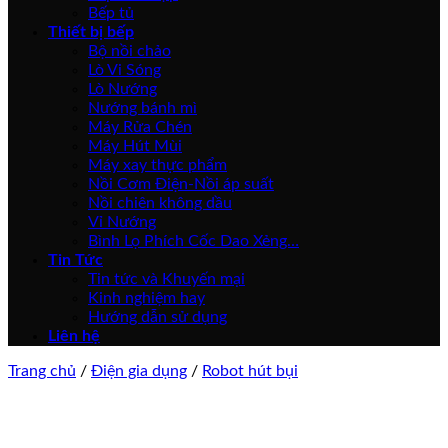
Bếp tủ
Thiết bị bếp
Bộ nồi chảo
Lò Vi Sóng
Lò Nướng
Nướng bánh mì
Máy Rửa Chén
Máy Hút Mùi
Máy xay thực phẩm
Nồi Cơm Điện-Nồi áp suất
Nồi chiên không dầu
Vỉ Nướng
Bình Lọ Phích Cốc Dao Xẻng…
Tin Tức
Tin tức và Khuyến mại
Kinh nghiệm hay
Hướng dẫn sử dụng
Liên hệ
Trang chủ
/
Điện gia dụng
/
Robot hút bụi